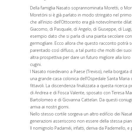
Della famiglia Nasato soprannominata Moretti, o Moré
Moretóni si è già parlato in modo stringato nel primo
che all’inizio dell’Ottocento era già notevolmente dilata
Giacomo, di Pasquale, di Angelo, di Giuseppe, di Luig
esempio dato che si parla di una pianta secolare con 
germogliare. Ecco allora che questo racconto potrà 
parentado così diffuso, a tal punto che molti dei s
altra prospettiva per dare un futuro migliore alla loro
cugini.
I Nasato risiedevano a Paese (Treviso), nella borgata di
una grande casa colonica dell’Ospedale Santa Maria de
fittavoli. La discendenza finalizzata a questa ricerca
di Andrea e di Fosca Valente, sposato con Teresa Marti
Bartolomeo e di Giovanna Cattelan. Da questi coniugi 
arriva ai nostri giorni.
Nello stesso cortile sorgeva un altro edificio dei Nasato
generazioni asseriscono non essere della stessa pia
Il nomignolo Padarnéi, infatti, deriva da Padernello, e