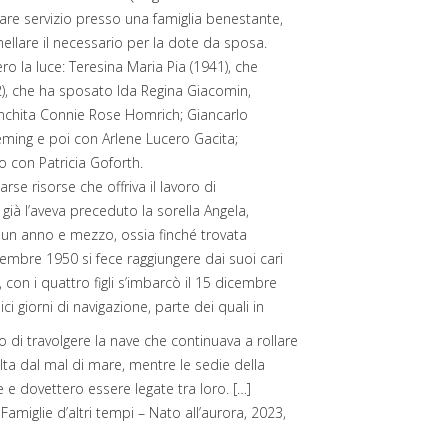
are servizio presso una famiglia benestante,
anellare il necessario per la dote da sposa.
ero la luce: Teresina Maria Pia (1941), che
42), che ha sposato Ida Regina Giacomin,
nchita Connie Rose Homrich; Giancarlo
eming e poi con Arlene Lucero Gacita;
o con Patricia Goforth.
arse risorse che offriva il lavoro di
ià l’aveva preceduto la sorella Angela,
ca un anno e mezzo, ossia finché trovata
embre 1950 si fece raggiungere dai suoi cari
, con i quattro figli s’imbarcò il 15 dicembre
 giorni di navigazione, parte dei quali in
di travolgere la nave che continuava a rollare
ta dal mal di mare, mentre le sedie della
e dovettero essere legate tra loro. […]
 Famiglie d’altri tempi – Nato all’aurora, 2023,