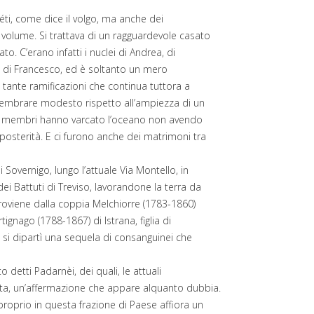
ti, come dice il volgo, ma anche dei
 volume. Si trattava di un ragguardevole casato
to. C’erano infatti i nuclei di Andrea, di
i, di Francesco, ed è soltanto un mero
tante ramificazioni che continua tuttora a
sembrare modesto rispetto all’ampiezza di un
uoi membri hanno varcato l’oceano non avendo
 posterità. E ci furono anche dei matrimoni tra
 Sovernigo, lungo l’attuale Via Montello, in
i Battuti di Treviso, lavorandone la terra da
 proviene dalla coppia Melchiorre (1783-1860)
gnago (1788-1867) di Istrana, figlia di
si dipartì una sequela di consanguinei che
 detti Padarnèi, dei quali, le attuali
nta, un’affermazione che appare alquanto dubbia.
 proprio in questa frazione di Paese affiora un