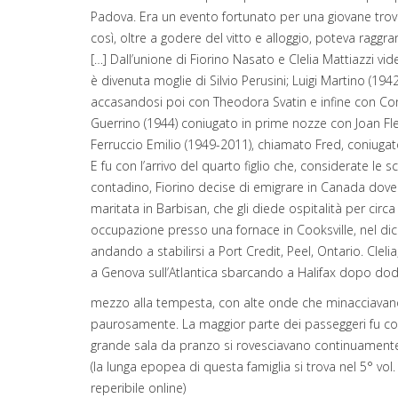
Padova. Era un evento fortunato per una giovane trov
così, oltre a godere del vitto e alloggio, poteva raggr
[…] Dall’unione di Fiorino Nasato e Clelia Mattiazzi vid
è divenuta moglie di Silvio Perusini; Luigi Martino (19
accasandosi poi con Theodora Svatin e infine con Co
Guerrino (1944) coniugato in prime nozze con Joan Fl
Ferruccio Emilio (1949-2011), chiamato Fred, coniugat
E fu con l’arrivo del quarto figlio che, considerate le sc
contadino, Fiorino decise di emigrare in Canada dove g
maritata in Barbisan, che gli diede ospitalità per cir
occupazione presso una fornace in Cooksville, nel dic
andando a stabilirsi a Port Credit, Peel, Ontario. Clelia
a Genova sull’Atlantica sbarcando a Halifax dopo dodici
mezzo alla tempesta, con alte onde che minacciavano 
paurosamente. La maggior parte dei passeggeri fu col
grande sala da pranzo si rovesciavano continuamente 
(la lunga epopea di questa famiglia si trova nel 5° vol.
reperibile online)