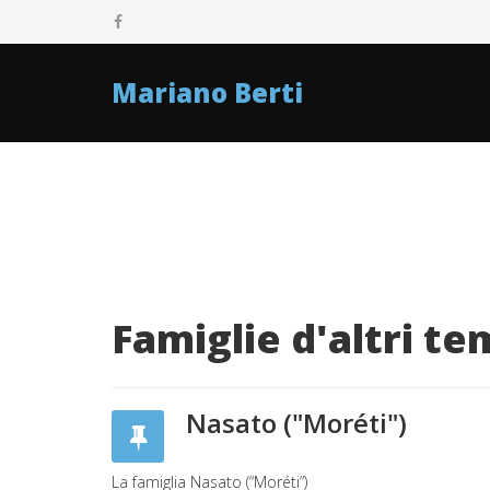
Mariano Berti
Famiglie d'altri te
Nasato ("Moréti")
La famiglia Nasato (“Moréti”)