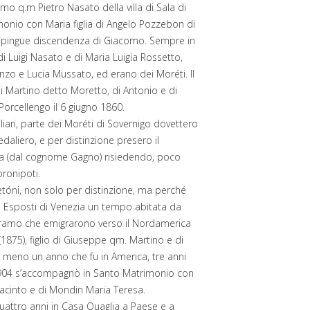
o q.m Pietro Nasato della villa di Sala di
monio con Maria figlia di Angelo Pozzebon di
 la pingue discendenza di Giacomo. Sempre in
i Luigi Nasato e di Maria Luigia Rossetto,
nzo e Lucia Mussato, ed erano dei Moréti. Il
 Martino detto Moretto, di Antonio e di
Porcellengo il 6 giugno 1860.
iari, parte dei Moréti di Sovernigo dovettero
pedaliero, e per distinzione presero il
na (dal cognome Gagno) risiedendo, poco
pronipoti.
etóni, non solo per distinzione, ma perché
li Esposti di Venezia un tempo abitata da
o ramo che emigrarono verso il Nordamerica
(1875), figlio di Giuseppe qm. Martino e di
, meno un anno che fu in America, tre anni
o 1904 s’accompagnò in Santo Matrimonio con
 Giacinto e di Mondin Maria Teresa.
attro anni in Casa Quaglia a Paese e a