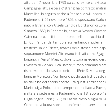
atto del 17 novembre 1793 da cui si evince che Giacom
Campagna (attuale Sala d’Istrana) ha contratto matri
Marzelline. In seguito anche a Paese si è sviluppata
Padernello, il 26 novembre 1895, si sposavano Carlo d
nato a Istrana, con Angela Candida Bordignon di Lore
9 marzo 1880, in Padernello, nasceva Nasato Giovanni
Caterina Loro, uniti in matrimonio nella parrocchia di 
[…] Con l’andar del tempo e aumentando i nuclei famil
trasferirsi in Via Trieste, fittavoli dello stesso ente os
soprannome Moretèi. Altri erano indicati come Sgag
lontano, in Via 24 Maggio, dove tuttora risiedeno dei 
I Nasato di Via San Luca, invece, furono chiamati Mor
risiedevano nella casa colonica dell’Ente S. Maria deg
famiglie Moretton. Non furono pochi quelli di quest
fin dall’alba del secolo scorso. Tra questi Ferdinando 
Maria Luigia Polo, nato e sempre domiciliato a Paese
militare e sette mesi a Padernello, che il 3 febbrai
Luigia Angela Perin (1880) di Casella d’Asolo, figlia di
Conobbe la futura sposa quand’era stata serva per qu